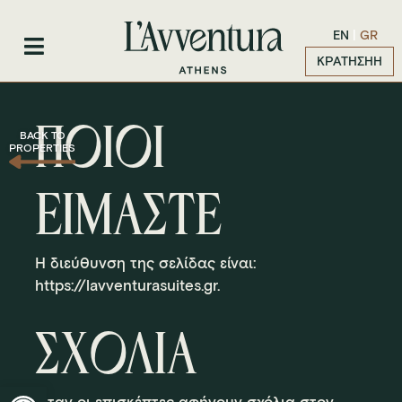
Μετάβαση
στο
ΕΝ
GR
περιεχόμενο
ΚΡΑΤΗΣΗH
ΠΟΙΟΙ
BACK TO
PROPERTIES
ΕΙΜΑΣΤΕ
Η διεύθυνση της σελίδας είναι:
https://lavventurasuites.gr.
ΣΧΟΛΙΑ
Ανοίξτε τη γραμμή εργαλείων